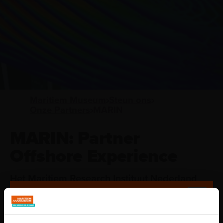
Maritiem Museum
Steun ons
Onze Partners
MARIN
MARIN: Partner
Offshore Experience
Het Maritiem Research Instituut Nederland
(MARIN) levert al ruim tachtig jaar
hoogwaardige hydrodynamische en