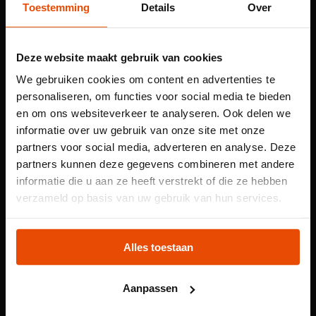
nautische kennis aan overheden en aan de
Toestemming
Details
Over
maritieme – en offshore-industrie.
Wie opereert in een vakgebied dat net zo dynamisch is als
Deze website maakt gebruik van cookies
de zee, heeft behoefte aan gedegen kennis en
We gebruiken cookies om content en advertenties te
onafhankelijk onderzoek. MARIN kan dit leveren en
personaliseren, om functies voor social media te bieden
daarbij maken we gebruik van de nieuwste reken- en
en om ons websiteverkeer te analyseren. Ook delen we
testfaciliteiten, metingen op ware grootte, simulatoren én
informatie over uw gebruik van onze site met onze
van een uitgebreid innovatie- en researchnetwerk. Al die
partners voor social media, adverteren en analyse. Deze
kennis samen brengt ons doel dichterbij: de ontwikkeling
partners kunnen deze gegevens combineren met andere
informatie die u aan ze heeft verstrekt of die ze hebben
van schonere, veiligere en slimmere schepen en
Let op: voor
verzameld op basis van uw gebruik van hun services.
maritieme constructies: 'MARIN, challenging wind and
waves'.
kindertentoonstelling
Partners in techniekbeleving
Plons! heb je een
Alles toestaan
tijdslot nodig
Het Maritiem Museum laat duidelijk zien dat de kust niet
het einde van het land betekent maar het begin van de
Aanpassen
Voor onze kindertentoonstelling Plons! is het
wereld. Dat Nederland een belangrijke rol speelt op het
reserveren van een tijdslot verplicht. Reserveer jouw