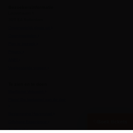
Bezoekersinformatie
Leuvehaven 1
3011 EA Rotterdam
Onvergetelijk dagje uit
Openingstijden
Plan je bezoek
Privacy
ANBI
Veelgestelde vragen
Te zien en te doen
Maritieme Vrouwen
Plons! De toekomst van de zee
Bestemming Havenstad
Boek tickets
Offshore Experience
Te Water!