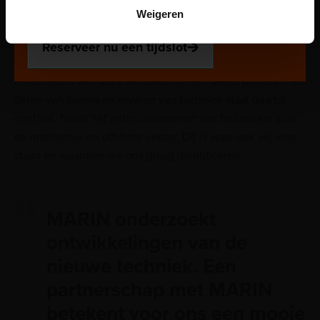
gebied van scheepsbouw, scheepvaart, offshore-techniek
Weigeren
plek via de website.
en -operaties. Als onderzoeksinstituut dat graag
meedenkt, vindt MARIN het belangrijk het Maritiem
Reserveer nu een tijdslot
Museum te ondersteunen bij het overbrengen van heden
en verleden van deze sectoren op een breed publiek. Het
delen van kennis en ervaren van techniek staat daarbij
centraal. Naast het enthousiasmeren van bezoekers voor
de maritieme- en offshore-sector. Dit is waar ook wij voor
staan en waarmee we ons graag identificeren.
MARIN onderzoekt
ontwikkelingen van de
nieuwe techniek. Een
partnerschap met MARIN
betekent voor ons een mooie