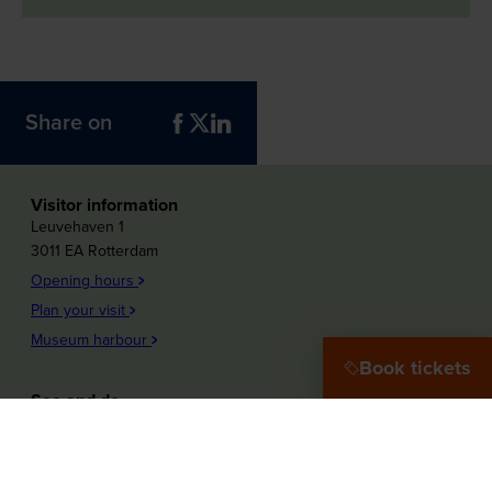
Share on
Visitor information
Leuvehaven 1
3011 EA Rotterdam
Opening hours
Plan your visit
Museum harbour
Book tickets
See and do
Plons! Future of the sea
Offshore Experience
Launch!