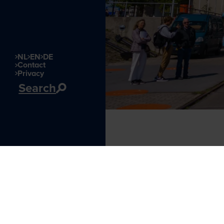
NL
EN
DE
Contact
Privacy
Search
Visitor information
Leuvehaven 1