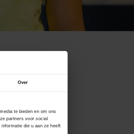
unt card (this is
Over
the Maritime Museum.
 media te bieden en om ons
ze partners voor social
nformatie die u aan ze heeft