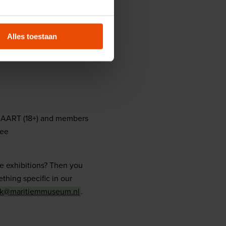
Alles toestaan
KAART (18+) and members
ree
the exhibitions? Then you
ething specific in our
ek@maritiemmuseum.nl
.