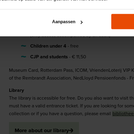
Our prices:
Adults
- € 19,00
Aanpassen
Children aged 4 to 15 year
- € 13,50
(only access accompanied by an adult)
Children under 4
- free
CJP and students
- € 11,50
Museum Card, Rotterdam Pass, ICOM, VriendenLoterij VIP 
of the Rembrandt Association, NedLloyd Pensioenfonds - F
Library
The library is accessible for free. Do you also want to visit 
must have a valid entrance ticket. If you are looking for som
collection or if you have a question, please email
bibliothe
More about our library