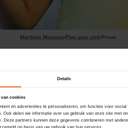
Maritiem Museum
Plan your visit
Prices
Prices
Book your ticket online, even if you have a disco
Details
free). This way, you are assured of access to 
See you soon!
 van cookies
ent en advertenties te personaliseren, om functies voor social
. Ook delen we informatie over uw gebruik van onze site met on
Book tickets
e. Deze partners kunnen deze gegevens combineren met andere i
erzameld op basis van uw gebruik van hun services.