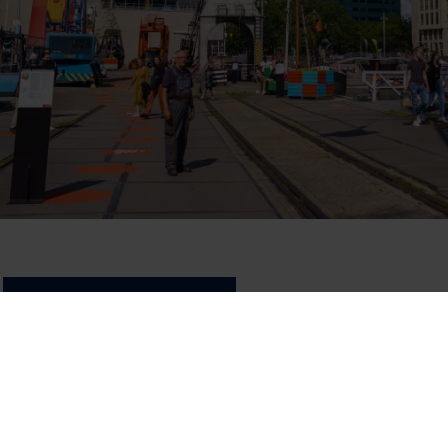
Share on
See and do
More about the
Plons! Future of the sea
Education