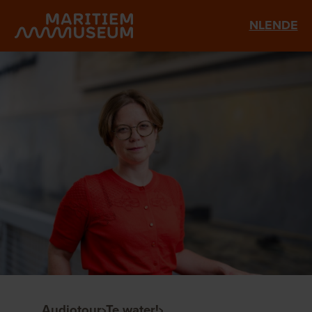
Ga naar de hoofdinhoud
NL
EN
DE
Audiotour
Te water!