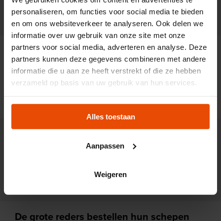
manier van werken op een
personaliseren, om functies voor social media te bieden
scheepswerf vanaf 1870?
en om ons websiteverkeer te analyseren. Ook delen we
informatie over uw gebruik van onze site met onze
partners voor social media, adverteren en analyse. Deze
De snelle vooruitgang in
partners kunnen deze gegevens combineren met andere
wetenschappelijke kennis verandert de
informatie die u aan ze heeft verstrekt of die ze hebben
audiotou
manier van bouwen. Hoe komen de
verzameld op basis van uw gebruik van hun services.
bouwers van schepen aan nieuwe
kennis?
Alles toestaan
Nederlands-Indië – het huidige
Aanpassen
Indonesië – is tot 1949 een kolonie van
audiotou
Nederland. Welke rol speelt deze
relatie in de bouw van grote
Weigeren
zeeschepen in Nederland?
De grote reders bestellen hun schepen