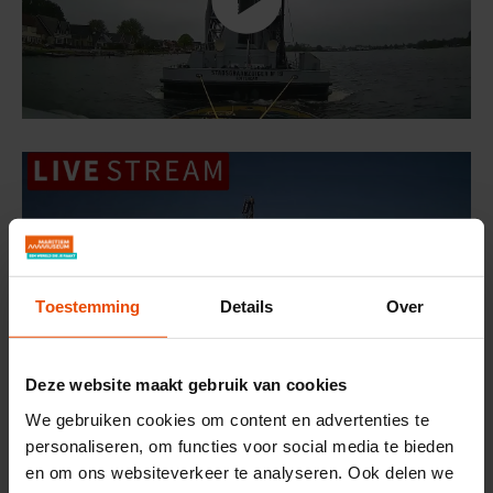
Toestemming
Details
Over
Deze website maakt gebruik van cookies
We gebruiken cookies om content en advertenties te
Op de dag van de terugreis maakte fotograaf Theo de Man
personaliseren, om functies voor social media te bieden
prachtige foto's:
en om ons websiteverkeer te analyseren. Ook delen we