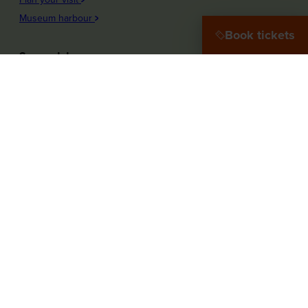
Museum harbour
Book tickets
See and do
Plons! Future of the sea
Offshore Experience
Launch!
Destination Port City
Maritime Women
More about the museum
Education
Press
Our Partners
guided tours
Our vacancies
Follow our course via