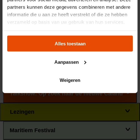
met objecten uit onze collectie die vertellen over de
partners kunnen deze gegevens combineren met andere
Nieuwe Waterweg, net als in de expositie De Haven.
informatie die u aan ze heeft verstrekt of die ze hebben
verzameld op basis van uw gebruik van hun services.
Meer over expo 'De Haven'
Activiteiten
Alles toestaan
Het hele jaar zijn er activiteiten in en om het Maritiem
Aanpassen
Museum ter gelegenheid van 150 jaar Nieuwe Waterweg.
Hou deze webpagina in de gaten voor actueel nieuws.
Weigeren
Talkshow: Op zoek naar de nieuwe Caland
Lezingen
Maritiem Festival