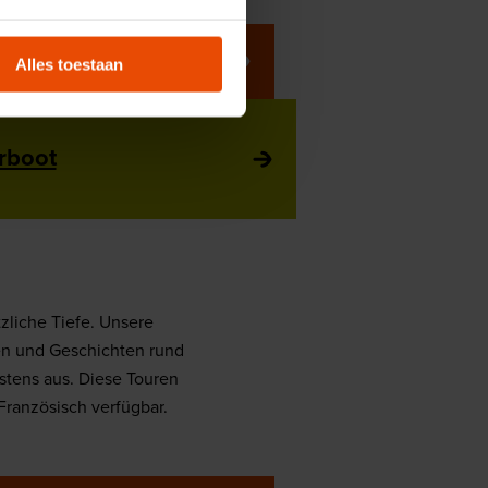
Alles toestaan
rboot
liche Tiefe. Unsere
en und Geschichten rund
tens aus. Diese Touren
Französisch verfügbar.