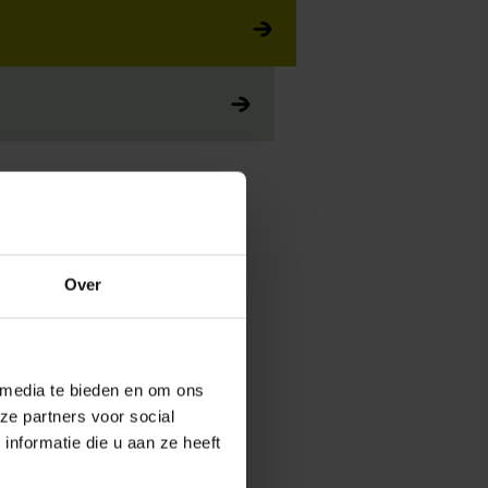
r verschiedenen
n Anfang April bis
Over
 dem Kai und der Mole. Im
mer Hafens gezeigt, die
n regelmäßig einzigartige
ne das Schiff. Möchten Sie
 media te bieden en om ons
 dann für eine 45-
ze partners voor social
nformatie die u aan ze heeft