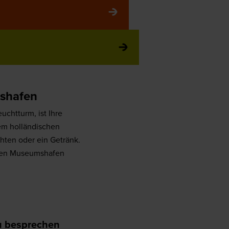
mshafen
chtturm, ist Ihre
nem holländischen
hten oder ein Getränk.
f den Museumshafen
zu besprechen