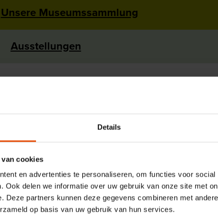
Unsere Museumssammlung
Ausstellungen
Museumshafens
Im Museumshafen sind Sie herzlich willkommen an Bord de
Museumsschiffe und Kräne. Während der Sommeröffnung vo
Details
November gibt es täglich Aktivitäten und Vorführungen auf
Leuchtturm wird ein Film über die Entstehung des Rotterda
 van cookies
Segel werden gehisst und die Dampflok fährt. Wir empfange
Schiffe als Gäste auf Zeit am Steg, die Crew zeigt Ihnen ger
ent en advertenties te personaliseren, om functies voor social
die Stadthäfen des Maritime District entdecken? Steigen Sie
. Ook delen we informatie over uw gebruik van onze site met on
minütige Kreuzfahrt in unseren elektrischen Wasserbus.
e. Deze partners kunnen deze gegevens combineren met andere i
erzameld op basis van uw gebruik van hun services.