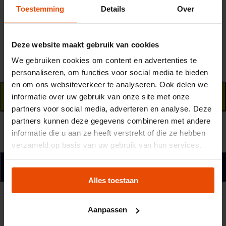
einem Mittagsimbiss oder einem Umtrunk in
Toestemming
Details
Over
unserem Museumscafé mit Blick auf den
Museumshafen ab.
Deze website maakt gebruik van cookies
We gebruiken cookies om content en advertenties te
Preise für Gruppen
personaliseren, om functies voor social media te bieden
en om ons websiteverkeer te analyseren. Ook delen we
Touren
informatie over uw gebruik van onze site met onze
partners voor social media, adverteren en analyse. Deze
partners kunnen deze gegevens combineren met andere
Einzigartige Rundfahrt mit einem
informatie die u aan ze heeft verstrekt of die ze hebben
Museumsschiff
verzameld op basis van uw gebruik van hun services.
Informationen für Reiseveranstalter
Alles toestaan
Mittagessen oder Umtrunk mit Blick auf
Aanpassen
den Museumshafen.