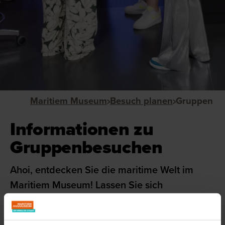
Maritiem Museum
Besuch planen
Gruppen
Informationen zu
Gruppenbesuchen
Ahoi, entdecken Sie die maritime Welt im
Maritiem Museum! Lassen Sie sich
herumführen, kommen Sie an Bord für eine
Rundfahrt und runden Sie den Ausflug mit