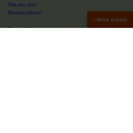
Plan your visit
Museum harbour
Book tickets
See and do
Plons! Future of the sea
Offshore Experience
Launch!
Destination Port City
Maritime Women
More about the museum
Education
Press
Our Partners
guided tours
Our vacancies
Follow our course via