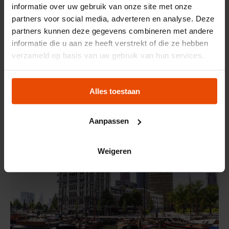
the story of the port of Rotterdam and the
informatie over uw gebruik van onze site met onze
partners voor social media, adverteren en analyse. Deze
maritime history of the Netherlands.
partners kunnen deze gegevens combineren met andere
Special package tours for the
informatie die u aan ze heeft verstrekt of die ze hebben
international market
verzameld op basis van uw gebruik van hun services.
Harbour package max 48 people
Alles toestaan
Aanpassen
Weigeren