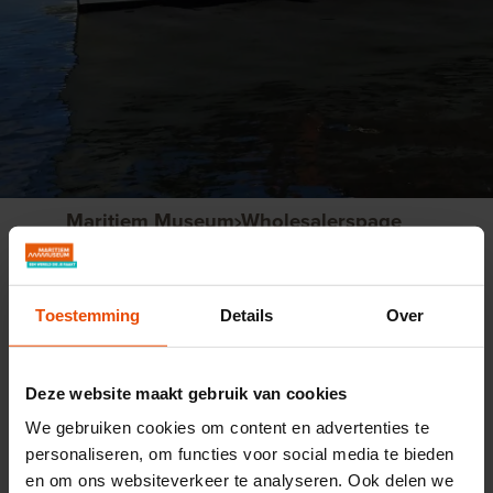
Maritiem Museum
Wholesalerspage
Products for our
connected wholesalers
Toestemming
Details
Over
Welcome in the Maritime Museum. Our
Deze website maakt gebruik van cookies
museum is situated in the center of Rotterdam
We gebruiken cookies om content en advertenties te
and has the largest and oldest museum
personaliseren, om functies voor social media te bieden
harbour of the Netherlands. The museum tells
en om ons websiteverkeer te analyseren. Ook delen we