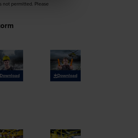
s not permitted. Please
torm
Download
Download