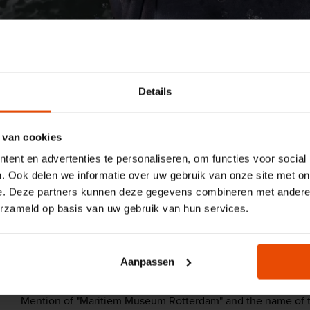
Maritiem Museum
Press
Photos: Offshore E
Details
Photos: Offshore
 van cookies
ent en advertenties te personaliseren, om functies voor social
Experience
. Ook delen we informatie over uw gebruik van onze site met on
e. Deze partners kunnen deze gegevens combineren met andere i
erzameld op basis van uw gebruik van hun services.
The images below can be downloaded in high r
be used free of rights.
Aanpassen
This only applies to communications intended to promote 
Mention of "Maritiem Museum Rotterdam" and the name of t