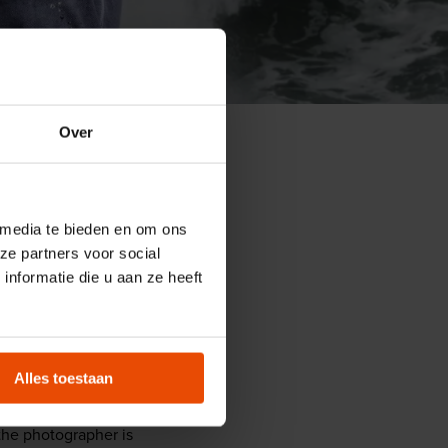
xperience
Over
 media te bieden en om ons
ze partners voor social
nformatie die u aan ze heeft
esolution and can
Alles toestaan
the Maritime Museum.
he photographer is