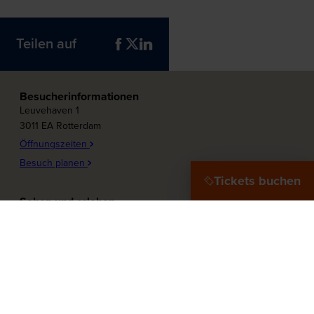
Teilen auf
Besucherinformationen
Leuvehaven 1
3011 EA Rotterdam
Öffnungszeiten
Besuch planen
Tickets buchen
Sehen und erleben
Plons! Die Zukunft des Meeres
Offshore Experience
Ziel Hafenstadt
Zu Wasser!
Maritieme Frauen