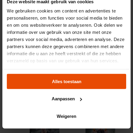
Deze website maakt gebruik van cookies
Dies gilt nur für Mitteilungen zur Bewerbung des Maritiem
We gebruiken cookies om content en advertenties te
Museum. Die Angabe von "Maritiem Museum Rotterdam"
personaliseren, om functies voor social media te bieden
und der Name des Fotografen sind obligatorisch. Eine
en om ons websiteverkeer te analyseren. Ook delen we
Vervielfältigung oder kommerzielle Nutzung dieser Bilder
informatie over uw gebruik van onze site met onze
ist nicht gestattet. Bitte wenden Sie sich hierfür an den
partners voor social media, adverteren en analyse. Deze
jeweiligen Fotografen.
partners kunnen deze gegevens combineren met andere
Fotografie: Rutger Prins/Taken by Storm
informatie die u aan ze heeft verstrekt of die ze hebben
verzameld op basis van uw gebruik van hun services.
Alles toestaan
Download
Download
Aanpassen
Weigeren