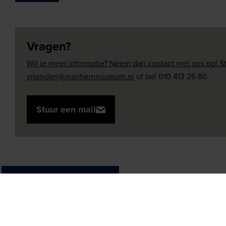
Vragen?
Wil je meer informatie? Neem dan contact met ons op! S
vrienden@maritiemmuseum.nl
of bel 010 413 26 80.
Stuur een mail
Share on