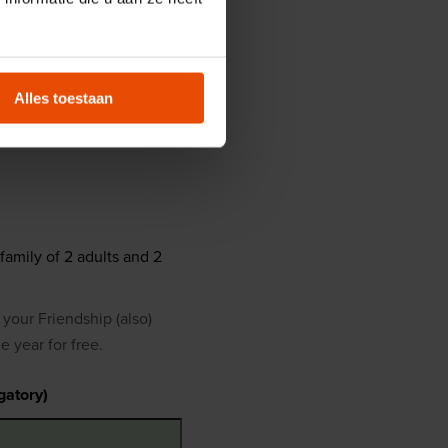
 Maritiem Museum.
Alles toestaan
family of 2 adults and 2
our Friendship (also)
 year for free.
gatory)