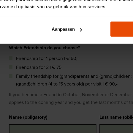
erzameld op basis van uw gebruik van hun services.
Word Vriend!
Vul onderstaand formulier in om Vriend te worden van het
Aanpassen
Which Friendship do you choose?
Friendship for 1 person | € 50,-
Friendship for 2 | € 75,-
Family friendship for (grand)parents and (grand)children: 
(grand)children (4 to 15 years old) per visit | € 90,-
If you become a Friend in October, November or December, y
applies to the coming year and you get the last months of the
Name (obligatory)
Last name (obli