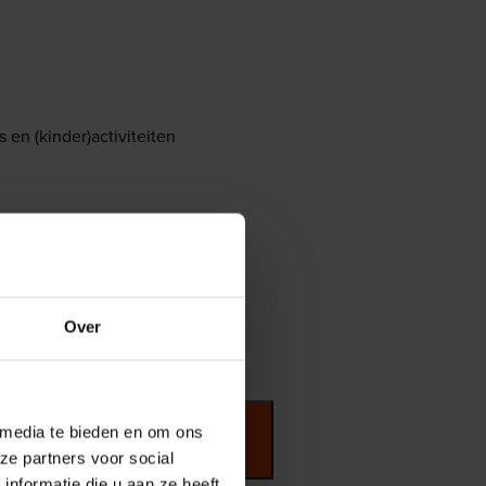
en (kinder)activiteiten
Over
sbrief
 media te bieden en om ons
ze partners voor social
nformatie die u aan ze heeft