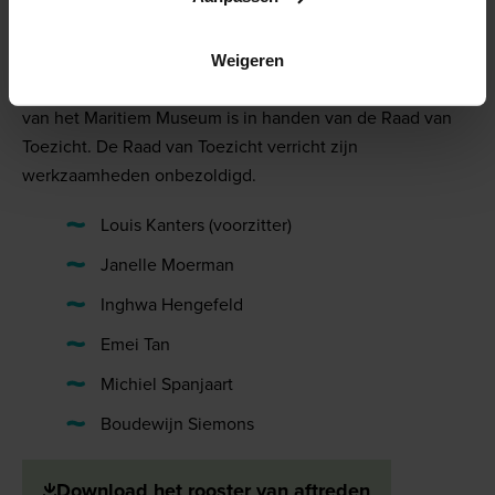
Annemieke Buitendijk, hoofd human resources
Raad van toezicht
Weigeren
Het toezicht op het zakelijke en museale functioneren
van het Maritiem Museum is in handen van de Raad van
Toezicht. De Raad van Toezicht verricht zijn
werkzaamheden onbezoldigd.
Louis Kanters (voorzitter)
Janelle Moerman
Inghwa Hengefeld
Emei Tan
Michiel Spanjaart
Boudewijn Siemons
Download het rooster van aftreden