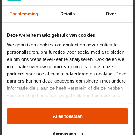
nieuwe generaties inspireren om net als de
generaties voor ons voorbij de horizon te
Toestemming
Details
Over
kijken.
Het management team
Deze website maakt gebruik van cookies
We gebruiken cookies om content en advertenties te
Roland Pechtold, algemeen directeur /
personaliseren, om functies voor social media te bieden
bestuurder
en om ons websiteverkeer te analyseren. Ook delen we
Hans Geerts, financial manager
informatie over uw gebruik van onze site met onze
partners voor social media, adverteren en analyse. Deze
Anna Tiedink, hoofd publieksprogrammering a.i.
partners kunnen deze gegevens combineren met andere
Layla Salamoun, hoofd marketing,
informatie die u aan ze heeft verstrekt of die ze hebben
communicatie & development
verzameld op basis van uw gebruik van hun services.
Evita Wouters, hoofd publieksservice
Robert Anraad, hoofd collecties
Alles toestaan
Arnold Euler, hoofd huisvesting & facilitair
Aanpassen