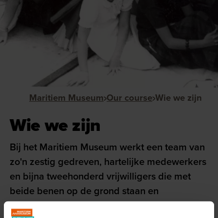
Maritiem Museum
Our course
Wie we zijn
Wie we zijn
Bij het Maritiem Museum werkt een team van
zo'n zestig gedreven, hartelijke medewerkers
en bijna tweehonderd vrijwilligers die met
beide benen op de grond staan en
nieuwsgierig naar de wereld kijken. Wij willen