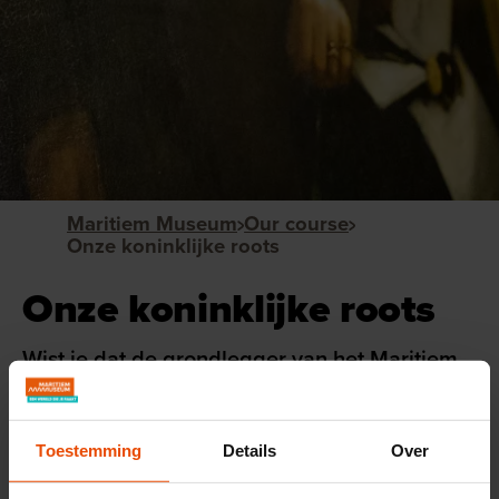
Maritiem Museum
Our course
Onze koninklijke roots
Onze koninklijke roots
Wist je dat de grondlegger van het Maritiem
Museum Rotterdam de achter-achter-oud-
oom van Koning Willem Alexander is?
Toestemming
Details
Over
Prins Hendrik leefde van 1820 tot 1879 en was een groot