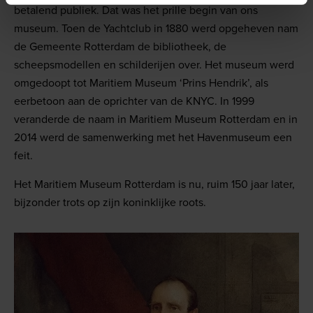
betalend publiek. Dat was het prille begin van ons
museum. Toen de Yachtclub in 1880 werd opgeheven nam
de Gemeente Rotterdam de bibliotheek, de
scheepsmodellen en schilderijen over. Het museum werd
omgedoopt tot Maritiem Museum ‘Prins Hendrik’, als
eerbetoon aan de oprichter van de KNYC. In 1999
veranderde de naam in Maritiem Museum Rotterdam en in
2014 werd de samenwerking met het Havenmuseum een
feit.
Het Maritiem Museum Rotterdam is nu, ruim 150 jaar later,
bijzonder trots op zijn koninklijke roots.