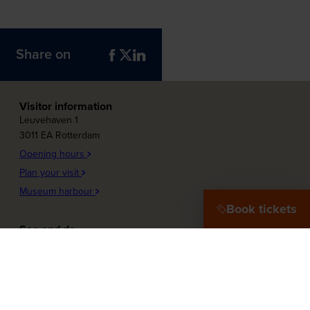
Share on
Visitor information
Leuvehaven 1
3011 EA Rotterdam
Opening hours
Plan your visit
Museum harbour
Book tickets
See and do
Plons! Future of the sea
Offshore Experience
Launch!
Destination Port City