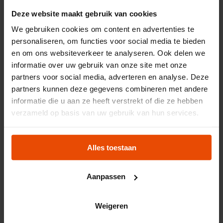
voorvechter van Nederland als maritieme natie. Daarom
Deze website maakt gebruik van cookies
werd hij ‘de zeevaarder’ genoemd. Deze prins was de
derde zoon van Koning Willem II en Koningin Anna
We gebruiken cookies om content en advertenties te
personaliseren, om functies voor social media te bieden
Paulowna, groothertogin van Rusland. Koningin
en om ons websiteverkeer te analyseren. Ook delen we
Wilhelmina, de overgrootmoeder van Willem Alexander,
informatie over uw gebruik van onze site met onze
was zijn nichtje.
partners voor social media, adverteren en analyse. Deze
Naast zijn lange carrière bij de marine werd Prins Hendrik
partners kunnen deze gegevens combineren met andere
in 1845 voorzitter voor het leven van de Koninklijke
informatie die u aan ze heeft verstrekt of die ze hebben
verzameld op basis van uw gebruik van hun services.
Nederlandsche Yachtclub in Rotterdam, die op zijn
initiatief was opgericht. De KNYC was gevestigd in een
eigen clubhuis aan de Willemskade, nu het gebouw van
Alles toestaan
het Museum voor Wereldculturen. De KNYC had een
eigen verzameling van boeken, scheepsmodellen en
Aanpassen
schilderijen, de zogenoemde Modellenkamer, die gebruikt
werd voor onderwijs aan leerlingen van de
Zeevaartschool. Op 15 februari 1874 was deze
Weigeren
Modellenkamer voor het eerst toegankelijk voor een