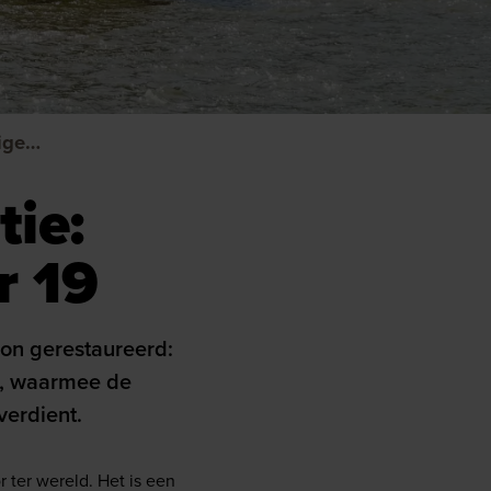
Restauratie Stadsgraanzuiger 19
tie:
r 19
on gerestaureerd:
s, waarmee de
verdient.
 ter wereld. Het is een