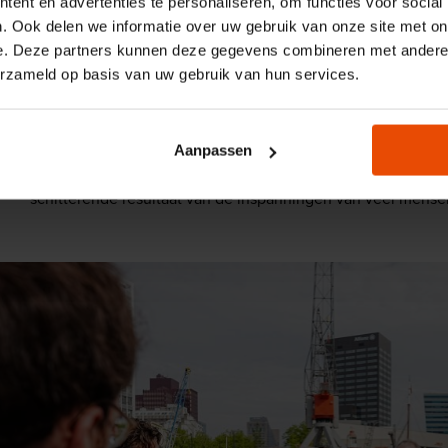
ent en advertenties te personaliseren, om functies voor social
23 mei 2022: Bezoek Vlaamse minister
. Ook delen we informatie over uw gebruik van onze site met on
De Vlaamse minister van Onroerend Erfgoed, Matthias Diep
e. Deze partners kunnen deze gegevens combineren met andere i
voortzetting van de restauratie van de Stadsgraanzuiger 19
erzameld op basis van uw gebruik van hun services.
kent een premie van 458.240,00 euro toe. Minister Diepend
partnerschap nemen voor het eerst in de geschiedenis twee
verschillende landen de verantwoordelijkheid voor maritiem
Aanpassen
Bert Boer van het Maritiem Museum: "De restauratie van de 
schitterende resultaat van de inspanningen van veel mensen