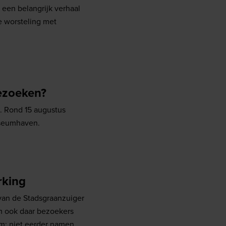
 een belangrijk verhaal
e worsteling met
ezoeken?
n. Rond 15 augustus
useumhaven.
rking
van de Stadsgraanzuiger
om ook daar bezoekers
cum: niet eerder namen