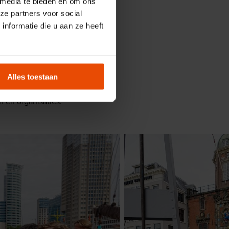
 media te bieden en om ons
ze partners voor social
endaele, tekende voor
nformatie die u aan ze heeft
. De Vlaamse Overheid
aele: "Met dit
 grote musea in
 toperfgoed." Directeur
Alles toestaan
Stadsgraanzuiger 19 is het
 en organisaties."