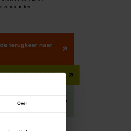
d voor maritiem
 de terugkeer naar
e werf (11 mei 2021)
itencollectie (waar
Over
van is)