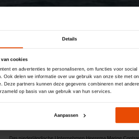
Details
Maritiem Museum
Geschichten
Topstücke
Of
Offshore-Schiff 
 van cookies
ent en advertenties te personaliseren, om functies voor social
. Ook delen we informatie over uw gebruik van onze site met on
Schwimmkran, Rohrleger und Arbeitsschiff in e
e. Deze partners kunnen deze gegevens combineren met andere i
multifunktionales Schiff, das nicht ohne Grund 
erzameld op basis van uw gebruik van hun services.
Taschenmesser“ bezeichnet wird. Ein Paradebei
innovative Offshore-Industrie, für die die Nied
Aanpassen
sind.
Das niederländische Unternehmen Heerema Marine Contracto