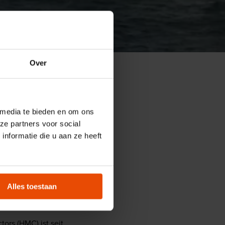
Over
fshore-Schiff Aegir
Aegir
 media te bieden en om ons
ze partners voor social
inem. Ein
nformatie die u aan ze heeft
als „Schweizer
spiel für die
erlande weltberühmt
Alles toestaan
rs (HMC) ist seit