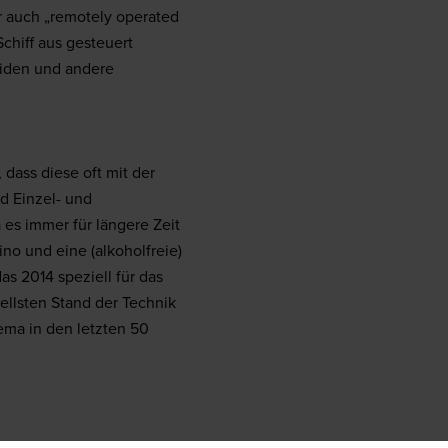
 auch „remotely operated
chiff aus gesteuert
iden und andere
ass diese oft mit der
d Einzel- und
es immer für längere Zeit
ino und eine (alkoholfreie)
as 2014 speziell für das
ellsten Stand der Technik
ema in den letzten 50