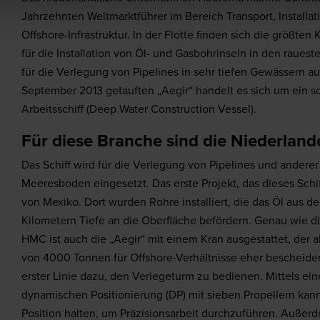
Jahrzehnten Weltmarktführer im Bereich Transport, Installa
Offshore-Infrastruktur. In der Flotte finden sich die größten 
für die Installation von Öl- und Gasbohrinseln in den raues
für die Verlegung von Pipelines in sehr tiefen Gewässern au
September 2013 getauften „Aegir“ handelt es sich um ein s
Arbeitsschiff (Deep Water Construction Vessel).
Für diese Branche sind die Niederlan
Das Schiff wird für die Verlegung von Pipelines und anderer
Meeresboden eingesetzt. Das erste Projekt, das dieses Schif
von Mexiko. Dort wurden Rohre installiert, die das Öl aus d
Kilometern Tiefe an die Oberfläche befördern. Genau wie di
HMC ist auch die „Aegir“ mit einem Kran ausgestattet, der a
von 4000 Tonnen für Offshore-Verhältnisse eher bescheiden a
erster Linie dazu, den Verlegeturm zu bedienen. Mittels ei
dynamischen Positionierung (DP) mit sieben Propellern kann
Position halten, um Präzisionsarbeit durchzuführen. Außerde