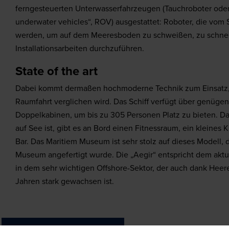
ferngesteuerten Unterwasserfahrzeugen (Tauchroboter oder
underwater vehicles“, ROV) ausgestattet: Roboter, die vom S
werden, um auf dem Meeresboden zu schweißen, zu schne
Installationsarbeiten durchzuführen.
State of the art
Dabei kommt dermaßen hochmoderne Technik zum Einsatz, d
Raumfahrt verglichen wird. Das Schiff verfügt über genügen
Doppelkabinen, um bis zu 305 Personen Platz zu bieten. Da 
auf See ist, gibt es an Bord einen Fitnessraum, ein kleines K
Bar. Das Maritiem Museum ist sehr stolz auf dieses Modell, d
Museum angefertigt wurde. Die „Aegir“ entspricht dem aktu
in dem sehr wichtigen Offshore-Sektor, der auch dank Heer
Jahren stark gewachsen ist.