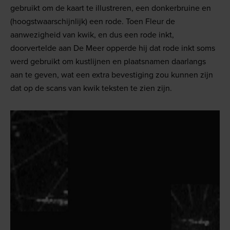
gebruikt om de kaart te illustreren, een donkerbruine en
(hoogstwaarschijnlijk) een rode. Toen Fleur de
aanwezigheid van kwik, en dus een rode inkt,
doorvertelde aan De Meer opperde hij dat rode inkt soms
werd gebruikt om kustlijnen en plaatsnamen daarlangs
aan te geven, wat een extra bevestiging zou kunnen zijn
dat op de scans van kwik teksten te zien zijn.