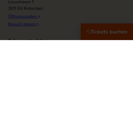
Leuvehaven 1
3011 EA Rotterdam
Öffnungszeiten
Besuch planen
Tickets buchen
Sehen und erleben
Plons! Die Zukunft des Meeres
Offshore Experience
Ziel Hafenstadt
Zu Wasser!
Maritieme Frauen
Mehr zum Museum
Unsere Partner
Touren
Presse
Museumshafen