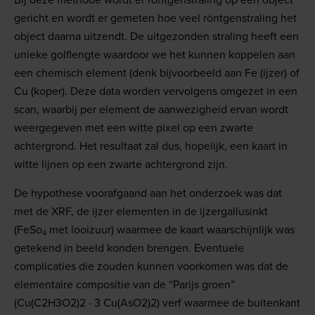
gericht en wordt er gemeten hoe veel röntgenstraling het
object daarna uitzendt. De uitgezonden straling heeft een
unieke golflengte waardoor we het kunnen koppelen aan
een chemisch element (denk bijvoorbeeld aan Fe (ijzer) of
Cu (koper). Deze data worden vervolgens omgezet in een
scan, waarbij per element de aanwezigheid ervan wordt
weergegeven met een witte pixel op een zwarte
achtergrond. Het resultaat zal dus, hopelijk, een kaart in
witte lijnen op een zwarte achtergrond zijn.
De hypothese voorafgaand aan het onderzoek was dat
met de XRF, de ijzer elementen in de ijzergallusinkt
(FeSo₄ met looizuur) waarmee de kaart waarschijnlijk was
getekend in beeld konden brengen. Eventuele
complicaties die zouden kunnen voorkomen was dat de
elementaire compositie van de “Parijs groen”
(Cu(C2H3O2)2 · 3 Cu(AsO2)2) verf waarmee de buitenkant