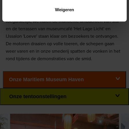
Tijdens de museumweek gaat de museumhaven weer
Weigeren
helemaal open: de schepen en kranen zijn weer
toegankelijk, we halen de maritieme ambachten van stal
en de terrassen van museumcafé 'Het Lage Licht' en
IJssalon 'Loeve' staan klaar om bezoekers te ontvangen.
De motoren draaien op volle toeren, de schepen gaan
weer varen en in onze smederij spatten de vonken in het
rond tijdens de demonstraties van de smid.
Onze Maritiem Museum Haven
Onze tentoonstellingen