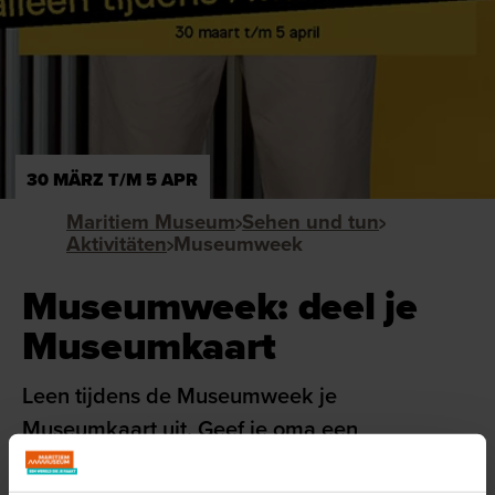
30 MÄRZ T/M 5 APR
Maritiem Museum
Sehen und tun
Aktivitäten
Museumweek
Museumweek: deel je
Museumkaart
Leen tijdens de Museumweek je
Museumkaart uit. Geef je oma een
museumbezoek, laat je bakker of slager