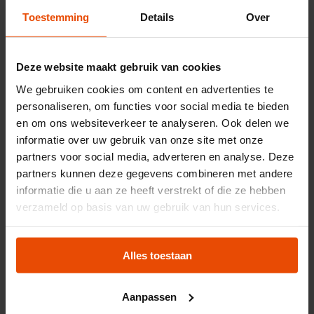
cultuur proeven en check eens bij je buurman
Toestemming
Details
Over
of hij een tentoonstelling kan waarderen. Zo
kunnen we samen zo veel mogelijk mensen
kennis laten maken met het bijzondere
Deze website maakt gebruik van cookies
aanbod in musea. Leuk, want het museum is
We gebruiken cookies om content en advertenties te
van en voor ons allemaal!
personaliseren, om functies voor social media te bieden
en om ons websiteverkeer te analyseren. Ook delen we
Tijdens de Museumweek mag een ander
informatie over uw gebruik van onze site met onze
met jouw Museumkaart naar het
partners voor social media, adverteren en analyse. Deze
museum
partners kunnen deze gegevens combineren met andere
In deze week van 30 maart t/m 5 april wordt de foto op je
informatie die u aan ze heeft verstrekt of die ze hebben
museumkaart niet gecontroleerd aan de kassa, dus ook je
verzameld op basis van uw gebruik van hun services.
goede vriend of vriendin kan het museum, met de kaart
bezoeken. Kopie museumkaart of een foto wordt echter
Alles toestaan
niet geaccepteerd. De bezoeker moet wel het originele
kaartje kunnen tonen.
Aanpassen
De museumhaven gaat weer open!