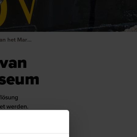
Fotos: Impressie van het Maritiem Museum
 van
useum
flösung
et werden.
m Museum. Die Angabe von
sind obligatorisch. Eine