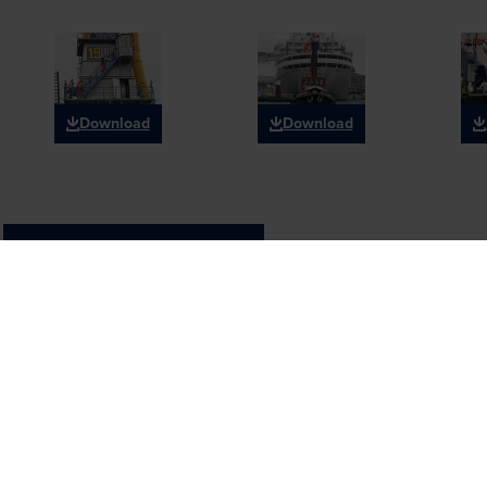
Download
Download
Teilen auf
Sehen und erleben
Mehr zum Muse
Plons! Die Zukunft des Meeres
Unsere Partner
Offshore Experience
Touren
Ziel Hafenstadt
Presse
Zu Wasser!
Museumshafen