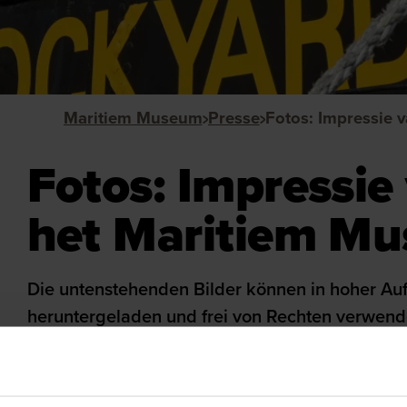
Maritiem Museum
Presse
Fotos: Impressie
het Maritiem M
Die untenstehenden Bilder können in hoher Au
heruntergeladen und frei von Rechten verwend
Dies gilt nur für Mitteilungen zur Bewerbung des Maritie
"Maritiem Museum Rotterdam" und der Name des Fotografen 