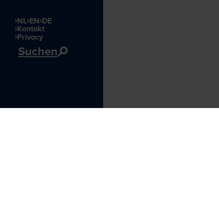
NL
EN
DE
Kontakt
Privacy
Suchen
Besucherinformationen
Leuvehaven 1
3011 EA Rotterdam
Öffnungszeiten
Besuch planen