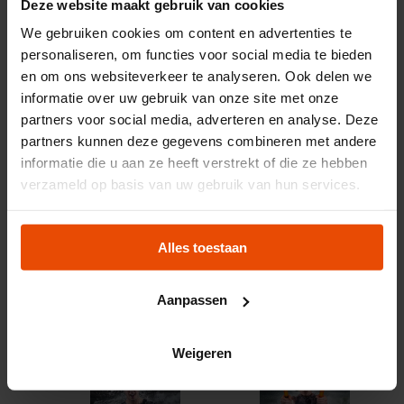
Deze website maakt gebruik van cookies
Dies gilt nur für Mitteilungen zur Bewerbung des Maritiem
We gebruiken cookies om content en advertenties te
Museum. Die Angabe von "Maritiem Museum Rotterdam"
personaliseren, om functies voor social media te bieden
und der Name des Fotografen sind obligatorisch. Eine
en om ons websiteverkeer te analyseren. Ook delen we
Vervielfältigung oder kommerzielle Nutzung dieser Bilder
informatie over uw gebruik van onze site met onze
ist nicht gestattet. Bitte wenden Sie sich hierfür an den
partners voor social media, adverteren en analyse. Deze
jeweiligen Fotografen.
partners kunnen deze gegevens combineren met andere
Fotografie: Rutger Prins/Taken by Storm
informatie die u aan ze heeft verstrekt of die ze hebben
verzameld op basis van uw gebruik van hun services.
Alles toestaan
Download
Download
Aanpassen
Weigeren