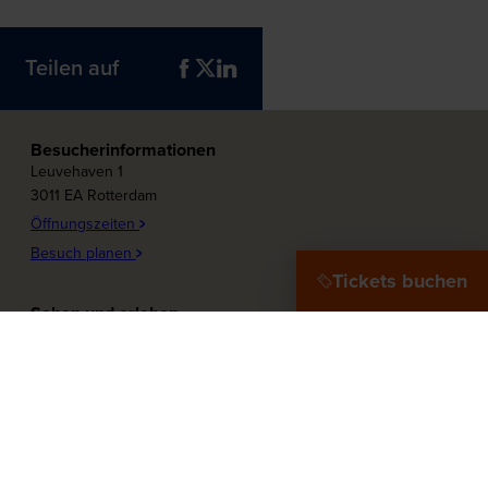
Teilen auf
Besucherinformationen
Leuvehaven 1
3011 EA Rotterdam
Öffnungszeiten
Besuch planen
Tickets buchen
Sehen und erleben
Plons! Die Zukunft des Meeres
Offshore Experience
Ziel Hafenstadt
Zu Wasser!
Maritieme Frauen