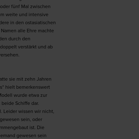
 oder fünf Mal zwischen
um weite und intensive
dere in den ostasiatischen
m Namen alle Ehre machte
den durch den
doppelt verstärkt und ab
versehen.
hatte sie mit zehn Jahren
os“ hielt bemerkenswert
Modell wurde etwa zur
 beide Schiffe dar.
Leider wissen wir nicht,
r gewesen sein, oder
sammengebaut ist. Die
s jemand gewesen sein