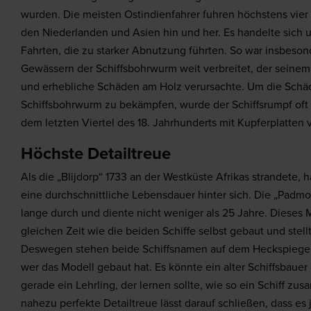
wurden. Die meisten Ostindienfahrer fuhren höchstens vier
den Niederlanden und Asien hin und her. Es handelte sich 
Fahrten, die zu starker Abnutzung führten. So war insbeson
Gewässern der Schiffsbohrwurm weit verbreitet, der seine
und erhebliche Schäden am Holz verursachte. Um die Schä
Schiffsbohrwurm zu bekämpfen, wurde der Schiffsrumpf oft 
dem letzten Viertel des 18. Jahrhunderts mit Kupferplatten 
Höchste Detailtreue
Als die „Blijdorp“ 1733 an der Westküste Afrikas strandete, 
eine durchschnittliche Lebensdauer hinter sich. Die „Padm
lange durch und diente nicht weniger als 25 Jahre. Dieses 
gleichen Zeit wie die beiden Schiffe selbst gebaut und stellt
Deswegen stehen beide Schiffsnamen auf dem Heckspiegel. 
wer das Modell gebaut hat. Es könnte ein alter Schiffsbaue
gerade ein Lehrling, der lernen sollte, wie so ein Schiff zu
nahezu perfekte Detailtreue lässt darauf schließen, dass e