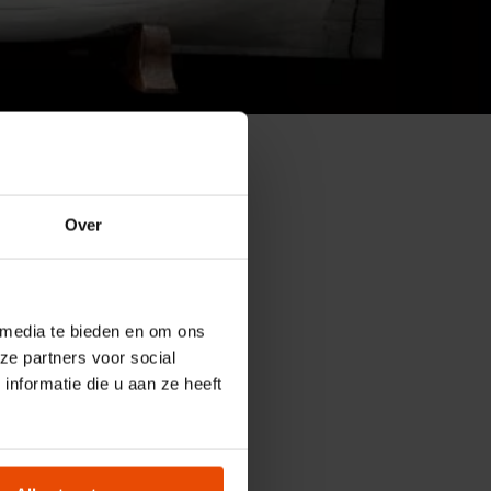
hes
Over
admos
 media te bieden en om ons
ze partners voor social
nformatie die u aan ze heeft
ut, dennoch sind in
emplare zu