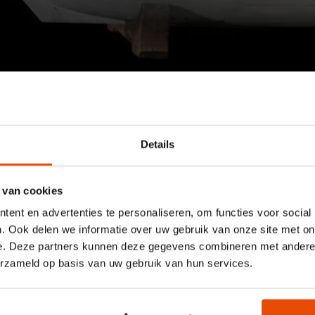
Maritiem Museum
Geschichten
Topstücke
Außergewöhnliches Schiffsmodell Padmos und Blijdorp
Außergewöhnlic
Details
Schiffsmodell P
 van cookies
ent en advertenties te personaliseren, om functies voor social
und Blijdorp
. Ook delen we informatie over uw gebruik van onze site met on
e. Deze partners kunnen deze gegevens combineren met andere i
erzameld op basis van uw gebruik van hun services.
Schiffsmodelle werden seit Jahrhunderten geba
den Niederlanden nur wenige authentische Ex