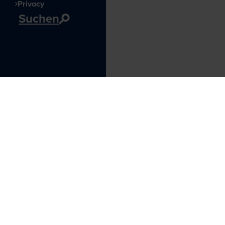
Privacy
Suchen
Besucherinformationen
Leuvehaven 1
3011 EA Rotterdam
Öffnungszeiten
Besuch planen
Volgen Sie unsere