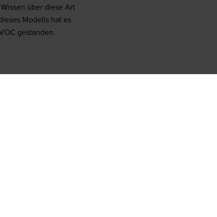
 Wissen über diese Art
dieses Modells hat es
r VOC gestanden.
um
ebote