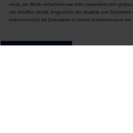
muss, der Werft verbunden war oder zumindest sehr großes
von Schiffen besaß. Angesichts der Qualität und Schönheit 
wahrscheinlich als Dekoration in einem Konferenzraum de
Teilen auf
Sehen und erleben
Mehr zum Muse
Plons! Die Zukunft des Meeres
Unsere Partner
Offshore Experience
Touren
Ziel Hafenstadt
Presse
Zu Wasser!
Museumshafen
Maritieme Frauen
Unsere Stellenang
n Kurs via