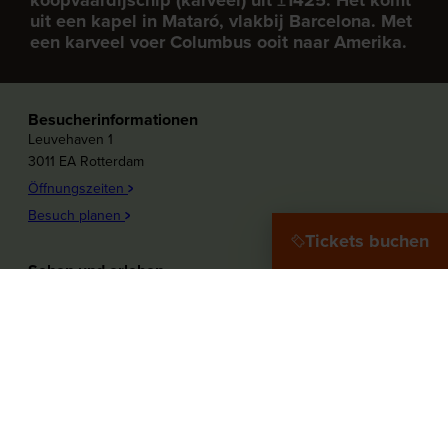
koopvaardijschip (karveel) uit ±1425. Het komt
uit een kapel in Mataró, vlakbij Barcelona. Met
een karveel voer Columbus ooit naar Amerika.
Besucherinformationen
Leuvehaven 1
3011 EA Rotterdam
Öffnungszeiten
Besuch planen
Tickets buchen
Sehen und erleben
Plons! Die Zukunft des Meeres
Offshore Experience
Ziel Hafenstadt
Zu Wasser!
Maritieme Frauen