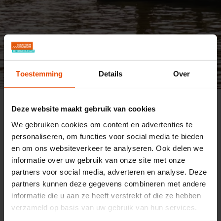
Toestemming
Details
Over
NUR AUF NIEDERLÄNDISCH UND ENGLISCH
Maritiem Museum
Sehen und tun
Aktivitäten
Audiotour door museumhaven
Deze website maakt gebruik van cookies
We gebruiken cookies om content en advertenties te
Audiotour door
personaliseren, om functies voor social media te bieden
en om ons websiteverkeer te analyseren. Ook delen we
museumhaven
informatie over uw gebruik van onze site met onze
partners voor social media, adverteren en analyse. Deze
Gehen Sie auf Entdeckungstour durch den
partners kunnen deze gegevens combineren met andere
Museumshafen! Theater- und Fernsehmacher
informatie die u aan ze heeft verstrekt of die ze hebben
Wilfried de Jong führt Sie durch die
verzameld op basis van uw gebruik van hun services.