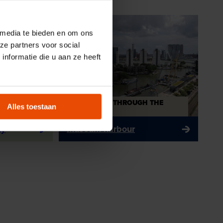
 media te bieden en om ons
ze partners voor social
nformatie die u aan ze heeft
ND AUNT
ADVENTURE THROUGH THE
Alles toestaan
AGES
ty
Museum harbour