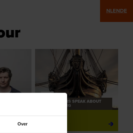
NL
EN
DE
our
NEW
RESEARCHERS SPEAK ABOUT
IETY
SHIPBUILDING
tion
Launch!
Over