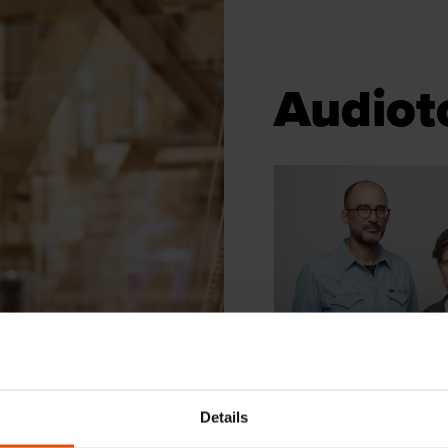
Audiot
THE MASTERSHIP SOC
Future Station - Edi
2025
Details