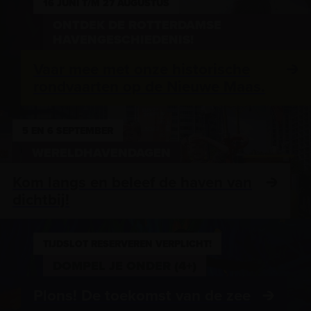
16 JUNI T/M 27 AUGUSTUS
ONTDEK DE ROTTERDAMSE
HAVENGESCHIEDENIS!
Vaar mee met onze historische
rondvaarten op de Nieuwe Maas.
5 EN 6 SEPTEMBER
WERELDHAVENDAGEN
Kom langs en beleef de haven van
dichtbij!
TIJDSLOT RESERVEREN VERPLICHT!
DOMPEL JE ONDER (4+)
Plons! De toekomst van de zee