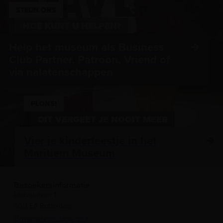
STEUN ONS
HOE KUNT U HELPEN?
Help het museum als Business
Club Partner, Patroon, Vriend of
via nalatenschappen
PLONS!
DIT VERGEET JE NOOIT MEER
Vier je kinderfeestje in het
Maritiem Museum
Bezoekersinformatie
Leuvehaven 1
3011 EA Rotterdam
Onvergetelijk dagje uit