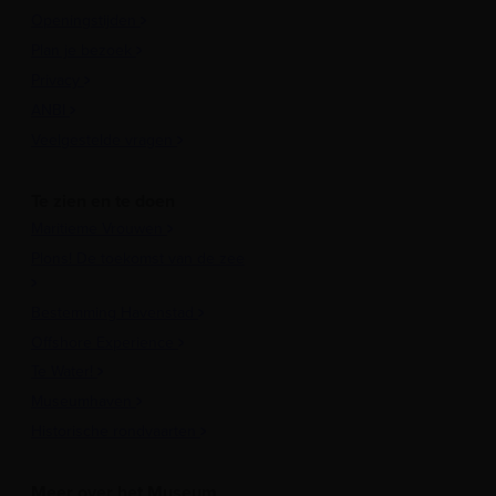
Openingstijden
Plan je bezoek
Privacy
ANBI
Veelgestelde vragen
Te zien en te doen
Maritieme Vrouwen
Plons! De toekomst van de zee
Bestemming Havenstad
Offshore Experience
Te Water!
Museumhaven
Historische rondvaarten
Meer over het Museum