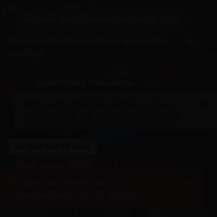
BEZOEK MET KINDERGROEP OF BSO
Een maritiem avontuur voor elke
leeftijd
MARITIEME VROUWEN
Een verzameling verhalen over
vrouwen in de maritieme wereld.
GA ZELF AAN DE SLAG
TE WATER!
Ontdek de Nederlandse
scheepsbouw in 'Te Water!'