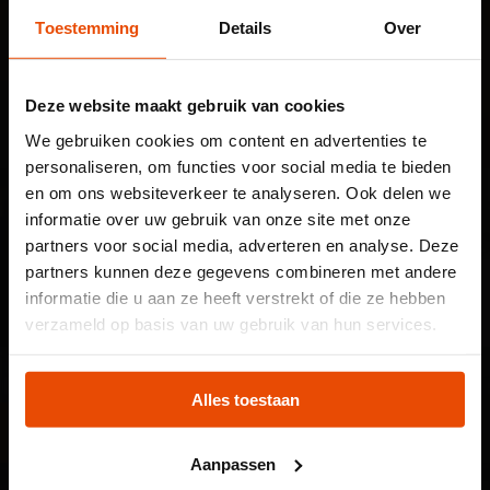
Toestemming
Details
Over
GA MEE OP AVONTUUR
KOM JIJ BIJ DE CLUB?
Zeesterren: de kidsclub van het
Deze website maakt gebruik van cookies
Maritiem Museum!
We gebruiken cookies om content en advertenties te
personaliseren, om functies voor social media te bieden
en om ons websiteverkeer te analyseren. Ook delen we
ONDERWIJS
informatie over uw gebruik van onze site met onze
VAN GROEP 5 TOT VO EN MBO
partners voor social media, adverteren en analyse. Deze
partners kunnen deze gegevens combineren met andere
Op een leerzame manier kennis
informatie die u aan ze heeft verstrekt of die ze hebben
maken met de maritieme wereld
Let op: voor
verzameld op basis van uw gebruik van hun services.
kindertentoonstelling
MUSEUMSHOP
Plons! heb je een
Alles toestaan
Bekijk onze producten
tijdslot nodig
Aanpassen
Voor onze kindertentoonstelling Plons! is het