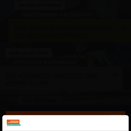
ONTDEK ROTTERDAM
BESTEMMING HAVENSTAD
Stap in een virtuele metro en reis
van dam tot wereldhaven
DURF JIJ HET AAN?
OFFSHORE EXPERIENCE
Een uitdagende zoektocht naar
energie op zee
10% KORTING
Met Waterbus naar het Maritiem
Museum